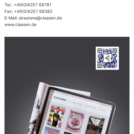
Tel.:
+49(0)6257 68781
Fax: +49(0)6257 68382
E-Mail:
airastana
@claasen.de
www.claasen.de