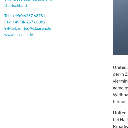
Deutschland
Tel.:
+49(0)6257 68781
Fax: +49(0)6257 68382
E-Mail:
united@claasen.de
www.claasen.de
United 
der in 
viermin
gemeins
Weihnac
heraus.
United 
bei Hal
Broadwa