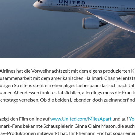
Airlines hat die Vorweihnachtszeit mit dem eigens produzierten Ku
Zusammenarbeit mit dem amerikanischen Hallmark Channel entstan
ütigen Streifens steht ein ehemaliges Liebespaar, das sich nach Ja
amen Abendessen funkt es tatsächlich, allerdings muss die Frau ku
htstage verreisen. Ob die beiden Liebenden doch zueinanderfinden
zeigt den Film online auf
www.United.com/MilesApart
und auf
Yo
lmark-Fans bekannte Schauspielerin Ginna Claire Mason, die auch 
y-Produktionen mitgewirkt hat. Ihr Ehemann Eric hat sogar einen 