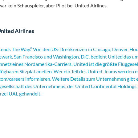
ar kein Schauspieler, aber Pilot bei United Airlines.
nited Airlines
Leads The Way
.” Von den US-Drehkreuzen in Chicago, Denver, Ho
wark, San Francisco und Washington, D.C. bedient United das um
nnetz eines Nordamerika-Carriers. United ist die größte Fluggese
fügbaren Sitzplatzmeilen. Wer ein Teil des United-Teams werden m
com/careers
informieren. Weitere Details zum Unternehmen gibt 
esellschaft des Unternehmens, der United Continental Holdings, 
zel UAL gehandelt.