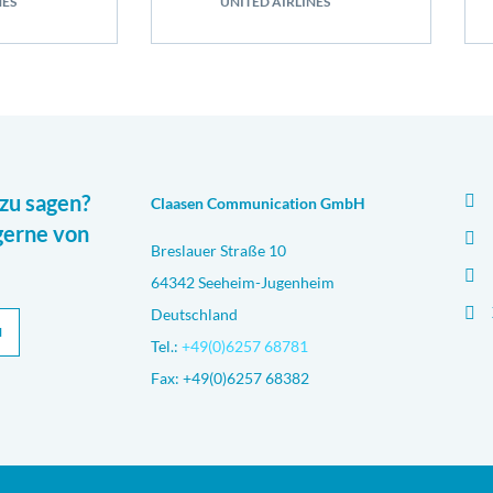
NES
UNITED AIRLINES
zu sagen?
Claasen Communication GmbH
gerne von
Breslauer Straße 10
64342 Seeheim-Jugenheim
Deutschland
N
Tel.:
+49(0)6257 68781
Fax: +49(0)6257 68382