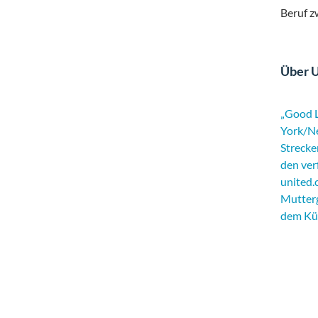
Beruf zw
Über U
„
Good 
York/Ne
Strecke
den ver
united.
Mutterg
dem Kür